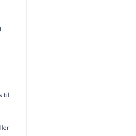
g
 til
ller