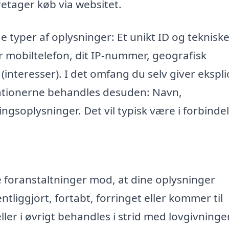
retager køb via websitet.
e typer af oplysninger: Et unikt ID og teknisk
r mobiltelefon, dit IP-nummer, geografisk
 (interesser). I det omfang du selv giver eksplic
mationerne behandles desuden: Navn,
ngsoplysninger. Det vil typisk være i forbinde
ke foranstaltninger mod, at dine oplysninger
entliggjort, fortabt, forringet eller kommer til
r i øvrigt behandles i strid med lovgivninge