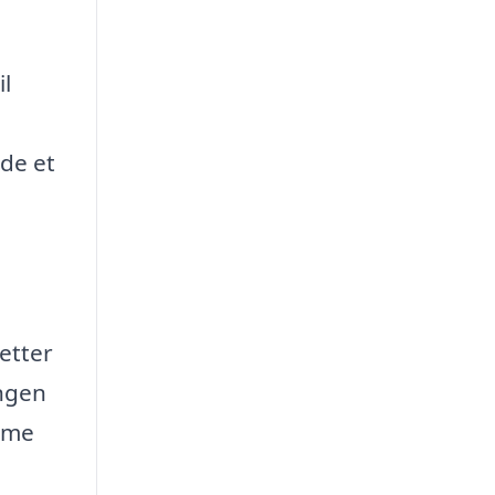
il
nde et
letter
ingen
amme