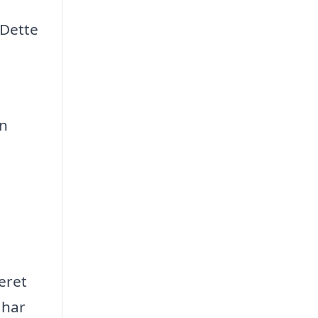
 Dette
en
eret
 har