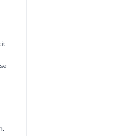
e
it
lse
n.