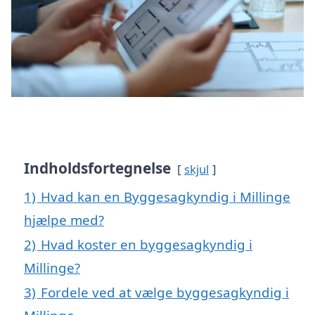
Indholdsfortegnelse
skjul
1)
Hvad kan en Byggesagkyndig i Millinge
hjælpe med?
2)
Hvad koster en byggesagkyndig i
Millinge?
3)
Fordele ved at vælge byggesagkyndig i