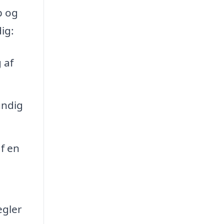
p og
ig:
 af
undig
f en
egler