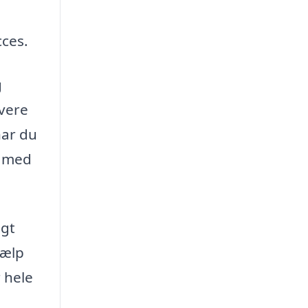
cces.
g
vere
har du
g med
igt
jælp
 hele