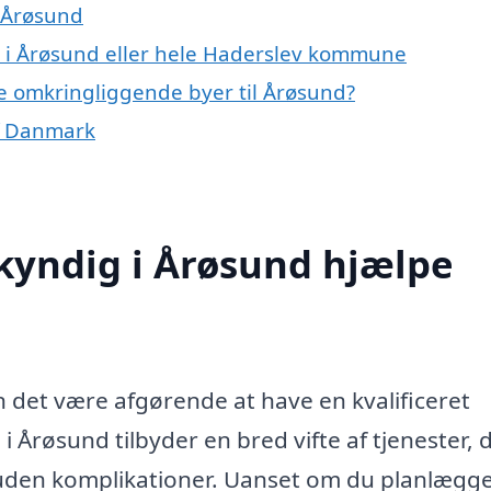
 Årøsund
 i Årøsund eller hele Haderslev kommune
e omkringliggende byer til Årøsund?
f Danmark
yndig i Årøsund hjælpe
n det være afgørende at have en kvalificeret
 Årøsund tilbyder en bred vifte af tjenester, 
og uden komplikationer. Uanset om du planlægge