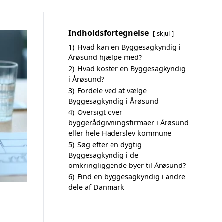
Indholdsfortegnelse
skjul
1)
Hvad kan en Byggesagkyndig i
Årøsund hjælpe med?
2)
Hvad koster en Byggesagkyndig
i Årøsund?
3)
Fordele ved at vælge
Byggesagkyndig i Årøsund
4)
Oversigt over
byggerådgivningsfirmaer i Årøsund
eller hele Haderslev kommune
5)
Søg efter en dygtig
Byggesagkyndig i de
omkringliggende byer til Årøsund?
6)
Find en byggesagkyndig i andre
dele af Danmark