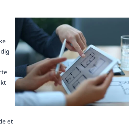
ke
 dig
tte
ekt
de et