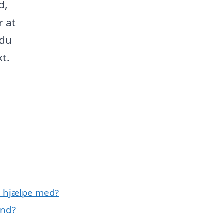
d,
r at
 du
kt.
d hjælpe med?
und?