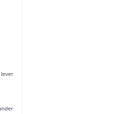
 lever
runder