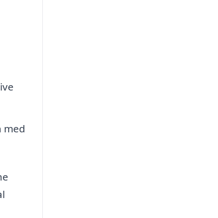
ive
n med
ne
l