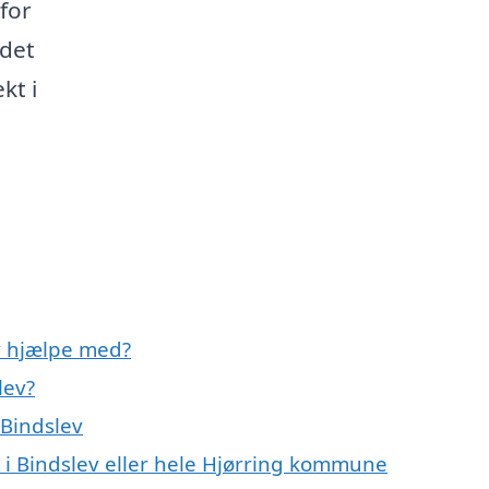
for
 det
kt i
v hjælpe med?
lev?
 Bindslev
i Bindslev eller hele Hjørring kommune