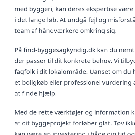
med byggeri, kan deres ekspertise være 
i det lange løb. At undgå fejl og misforst
team af håndværkere omkring sig.
På find-byggesagkyndig.dk kan du nemt f
der passer til dit konkrete behov. Vi til
fagfolk i dit lokalområde. Uanset om du 
et boligkøb eller professionel vurdering 
at finde hjælp.
Med de rette værktøjer og information ka
at dit byggeprojekt forløber glat. Tøv ik
kan være en investering i både din tid o