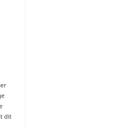
ler
ge
e
t dit