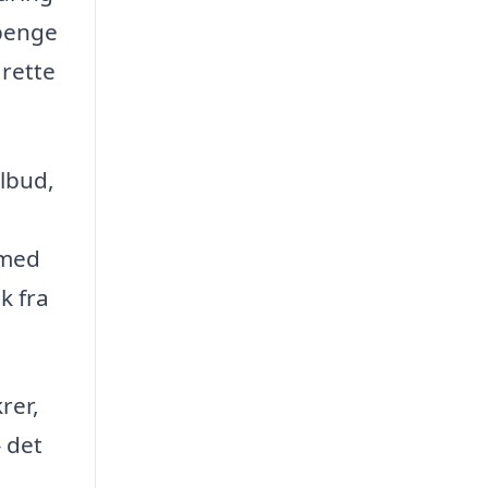
 penge
 rette
lbud,
 med
k fra
rer,
– det