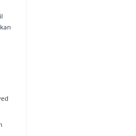
l
 kan
ved
n