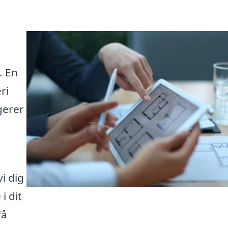
. En
ri
gerer
i dig
i dit
få