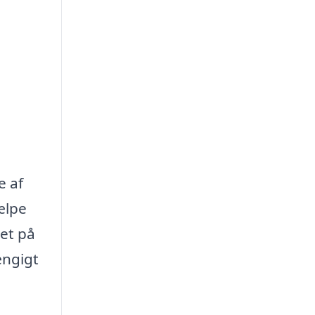
e af
ælpe
et på
ængigt