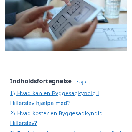
Indholdsfortegnelse
skjul
1)
Hvad kan en Byggesagkyndig i
Hillerslev hjælpe med?
2)
Hvad koster en Byggesagkyndig i
Hillerslev?