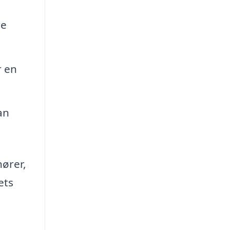
re
r en
an
ører,
ets