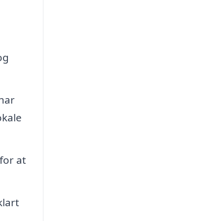
og
har
okale
or at
lart