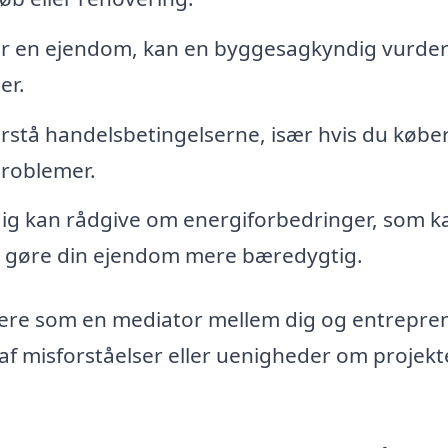
jer en ejendom, kan en byggesagkyndig vurde
er.
forstå handelsbetingelserne, især hvis du købe
problemer.
g kan rådgive om energiforbedringer, som k
 gøre din ejendom mere bæredygtig.
re som en mediator mellem dig og entrepren
e af misforståelser eller uenigheder om projekt