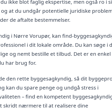
u ikke blot faglig ekspertise, men også ro i s
kt og at du undgår potentielle juridiske problem
lder de aftalte bestemmelser.
ndig i Nørre Vorupør, kan find-byggesagkyndi
rofessionel i dit lokale område. Du kan søge i 
e og nemt bestille et tilbud. Det er en enkel
u har brug for.
finde den rette byggesagkyndig, så dit byggepr
ing kan du spare penge og undgå stress i
aliteten – find en kompetent byggesagkyndig
skridt nærmere til at realisere dine