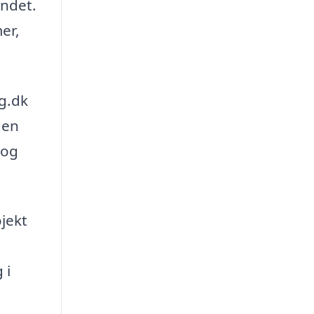
indet.
er,
g.dk
den
 og
ojekt
 i