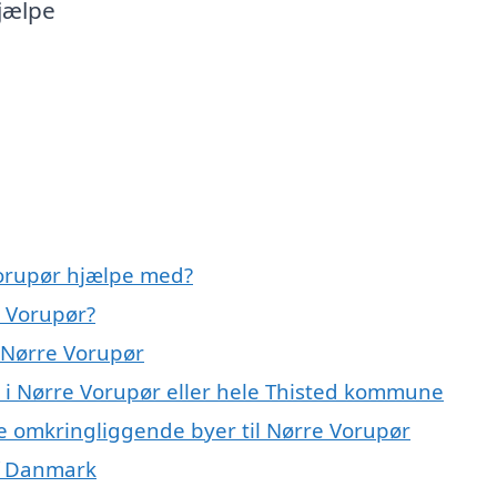
jælpe
orupør hjælpe med?
 Vorupør?
 Nørre Vorupør
 i Nørre Vorupør eller hele Thisted kommune
e omkringliggende byer til Nørre Vorupør
f Danmark