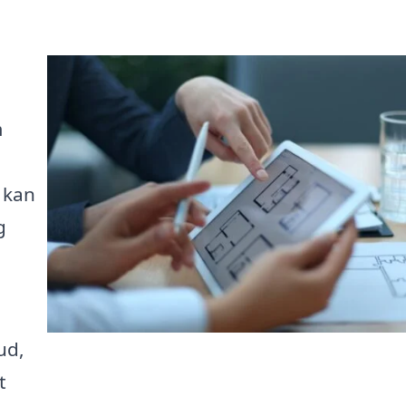
m
 kan
g
ud,
t