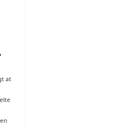
?
gt at
elte
 en