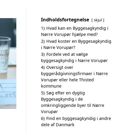
Indholdsfortegnelse
skjul
1)
Hvad kan en Byggesagkyndig i
Nørre Vorupør hjælpe med?
2)
Hvad koster en Byggesagkyndig
i Nørre Vorupør?
3)
Fordele ved at vælge
byggesagkyndig i Nørre Vorupør
4)
Oversigt over
byggerådgivningsfirmaer i Nørre
Vorupør eller hele Thisted
kommune
5)
Søg efter en dygtig
Byggesagkyndig i de
omkringliggende byer til Nørre
Vorupør
6)
Find en byggesagkyndig i andre
dele af Danmark