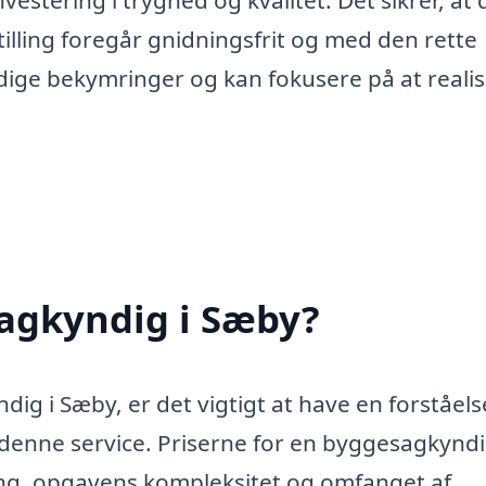
estering i tryghed og kvalitet. Det sikrer, at d
tilling foregår gnidningsfrit og med den rette
ndige bekymringer og kan fokusere på at reali
agkyndig i Sæby?
ig i Sæby, er det vigtigt at have en forståels
denne service. Priserne for en byggesagkynd
ing, opgavens kompleksitet og omfanget af