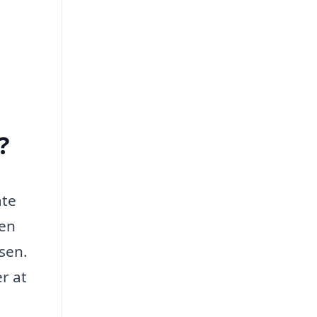
?
ate
 en
sen.
r at