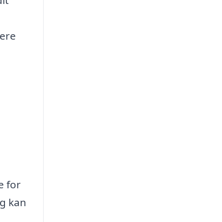
it
sere
e for
ig kan