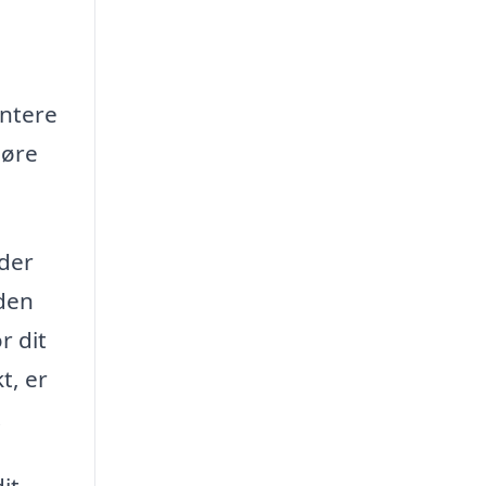
entere
gøre
der
eden
r dit
t, er
.