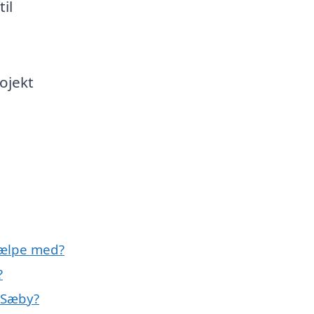
il
ojekt
jælpe med?
?
 Sæby?