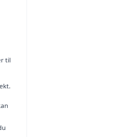
 til
ekt.
kan
du