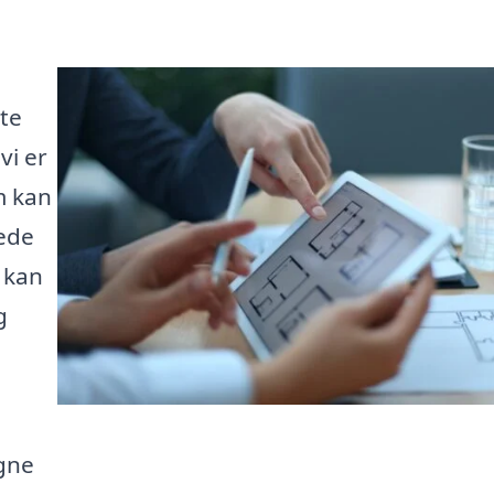
te
vi er
m kan
rede
 kan
g
gne