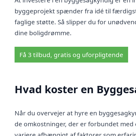
At investere i en byggesagkyndig er en inv
byggeprojekt spænder fra idé til færdigs
faglige støtte. Så slipper du for unødve
dine boligdrømme.
Få 3 tilbud, gratis og uforpligtende
Hvad koster en Bygges
Når du overvejer at hyre en byggesagkynd
de omkostninger, der er forbundet med 
variere afhængigt af faktorer som erfar