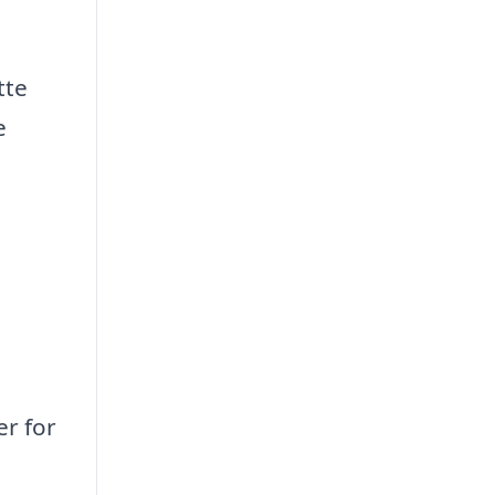
tte
e
er for