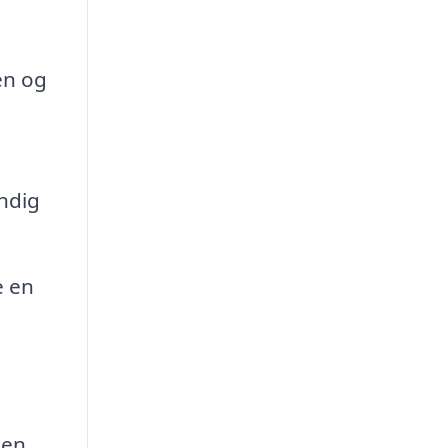
en og
ndig
e en
 en