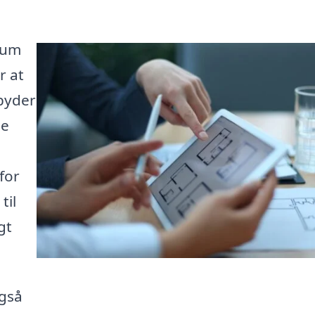
rum
r at
lbyder
de
for
til
gt
også