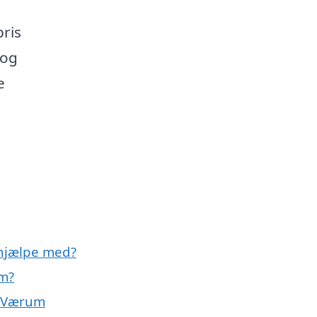
ris
 og
e
hjælpe med?
um?
i Værum