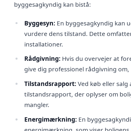
byggesagkyndig kan bistå:
Byggesyn:
En byggesagkyndig kan u
vurdere dens tilstand. Dette omfatte
installationer.
Rådgivning:
Hvis du overvejer at fo
give dig professionel rådgivning om, 
Tilstandsrapport:
Ved køb eller sal
tilstandsrapport, der oplyser om bolig
mangler.
Energimærkning:
En byggesagkyndig
energimærkning, som viser boligens e