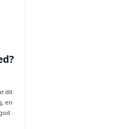
ed?
t dit
g, en
 god