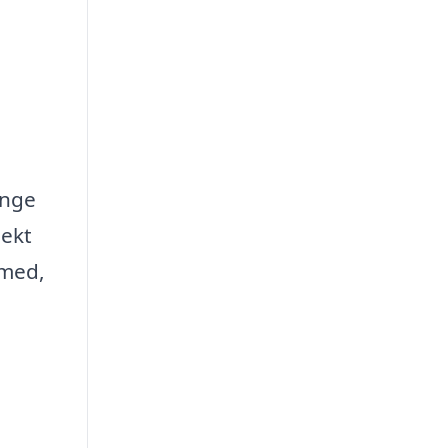
ange
jekt
 med,