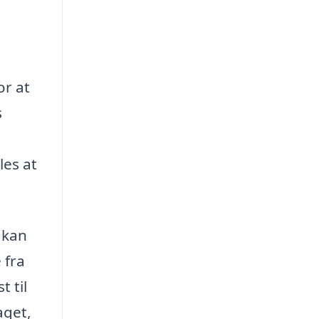
or at
s
les at
 kan
 fra
t til
aget,