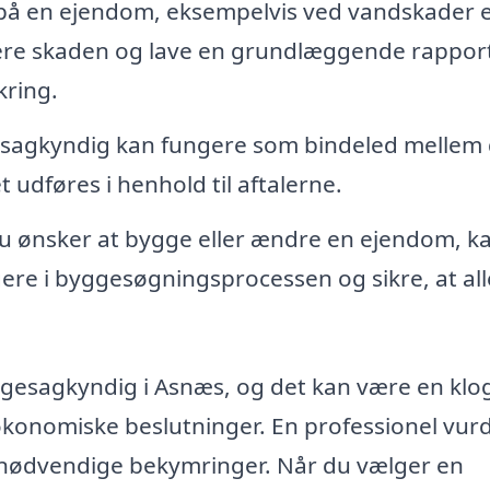
r på en ejendom, eksempelvis ved vandskader e
re skaden og lave en grundlæggende rapport
kring.
sagkyndig kan fungere som bindeled mellem 
 udføres i henhold til aftalerne.
u ønsker at bygge eller ændre en ejendom, k
re i byggesøgningsprocessen og sikre, at all
ggesagkyndig i Asnæs, og det kan være en klo
 økonomiske beslutninger. En professionel vur
unødvendige bekymringer. Når du vælger en