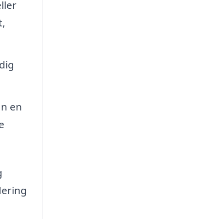
ller
,
dig
an en
e
g
dering