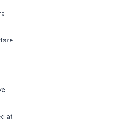
ra
dføre
,
ve
d at