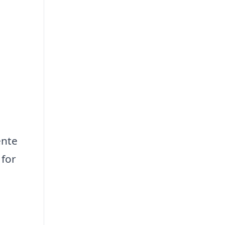
ente
 for