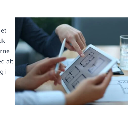
det
dk
arne
d alt
g i