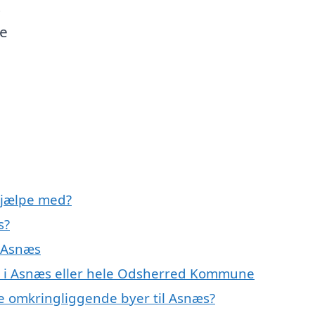
t
te
hjælpe med?
s?
 Asnæs
r i Asnæs eller hele Odsherred Kommune
e omkringliggende byer til Asnæs?