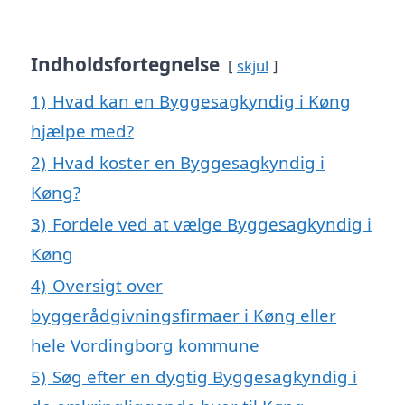
Indholdsfortegnelse
skjul
1)
Hvad kan en Byggesagkyndig i Køng
hjælpe med?
2)
Hvad koster en Byggesagkyndig i
Køng?
3)
Fordele ved at vælge Byggesagkyndig i
Køng
4)
Oversigt over
byggerådgivningsfirmaer i Køng eller
hele Vordingborg kommune
5)
Søg efter en dygtig Byggesagkyndig i