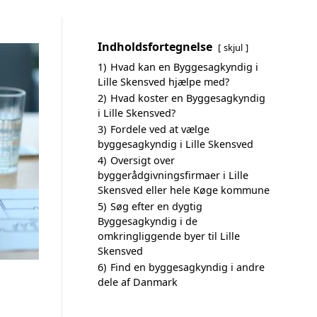
Indholdsfortegnelse
skjul
1)
Hvad kan en Byggesagkyndig i
Lille Skensved hjælpe med?
2)
Hvad koster en Byggesagkyndig
i Lille Skensved?
3)
Fordele ved at vælge
byggesagkyndig i Lille Skensved
4)
Oversigt over
byggerådgivningsfirmaer i Lille
Skensved eller hele Køge kommune
5)
Søg efter en dygtig
Byggesagkyndig i de
omkringliggende byer til Lille
Skensved
6)
Find en byggesagkyndig i andre
dele af Danmark