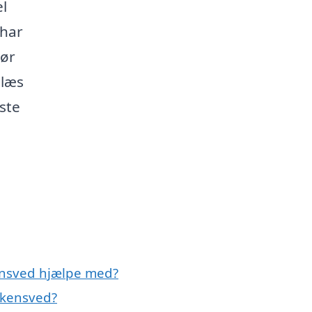
l
 har
Gør
 læs
æste
ensved hjælpe med?
Skensved?