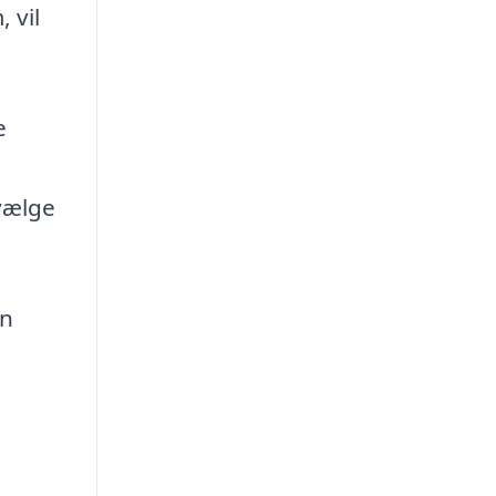
 vil
e
 vælge
en