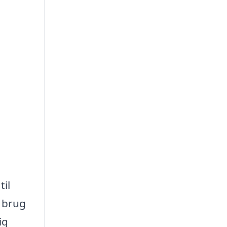
til
r brug
ig