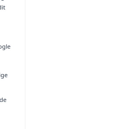
it
ogle
ige
 de