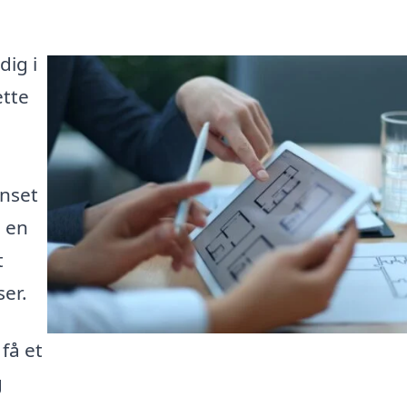
ig i
ette
anset
n en
t
ser.
få et
g