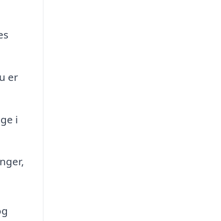
es
u er
ge i
nger,
og