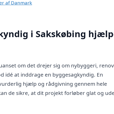
ner af Danmark
yndig i Sakskøbing hjælp
uanset om det drejer sig om nybyggeri, reno
god idé at inddrage en byggesagkyndig. En
vurderlig hjælp og rådgivning gennem hele
 de sikre, at dit projekt forløber glat og ud