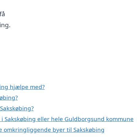
få
ing.
ing hjælpe med?
øbing?
 Sakskøbing?
r i Sakskøbing eller hele Guldborgsund kommune
e omkringliggende byer til Sakskøbing