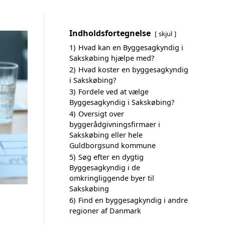
Indholdsfortegnelse
skjul
1)
Hvad kan en Byggesagkyndig i
Sakskøbing hjælpe med?
2)
Hvad koster en byggesagkyndig
i Sakskøbing?
3)
Fordele ved at vælge
Byggesagkyndig i Sakskøbing?
4)
Oversigt over
byggerådgivningsfirmaer i
Sakskøbing eller hele
Guldborgsund kommune
5)
Søg efter en dygtig
Byggesagkyndig i de
omkringliggende byer til
Sakskøbing
6)
Find en byggesagkyndig i andre
regioner af Danmark