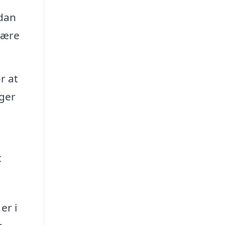
dan
være
r at
nger
t
er i