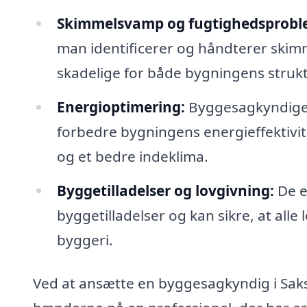
Skimmelsvamp og fugtighedsprobl
man identificerer og håndterer ski
skadelige for både bygningens struk
Energioptimering:
Byggesagkyndige k
forbedre bygningens energieffektivite
og et bedre indeklima.
Byggetilladelser og lovgivning:
De e
byggetilladelser og kan sikre, at all
byggeri.
Ved at ansætte en byggesagkyndig i Sakskø