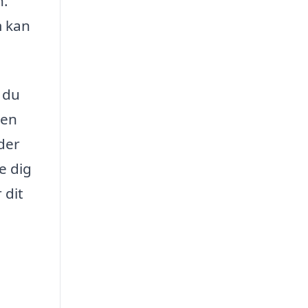
n.
m kan
 du
 en
 der
e dig
 dit