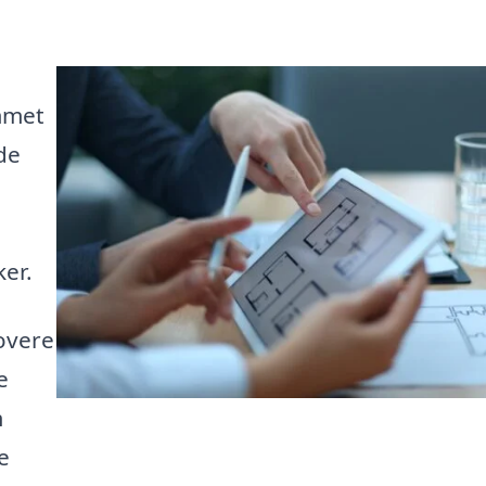
mmet
nde
er.
overe
e
m
e