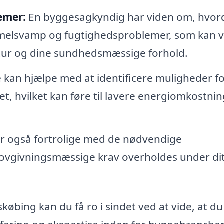
emer:
En byggesagkyndig har viden om, hvor
mmelsvamp og fugtighedsproblemer, som kan 
tur og dine sundhedsmæssige forhold.
an hjælpe med at identificere muligheder fo
t, hvilket kan føre til lavere energiomkostni
r også fortrolige med de nødvendige
e lovgivningsmæssige krav overholdes under di
bing kan du få ro i sindet ved at vide, at du 