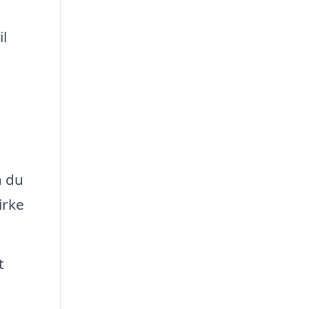
il
å du
irke
t