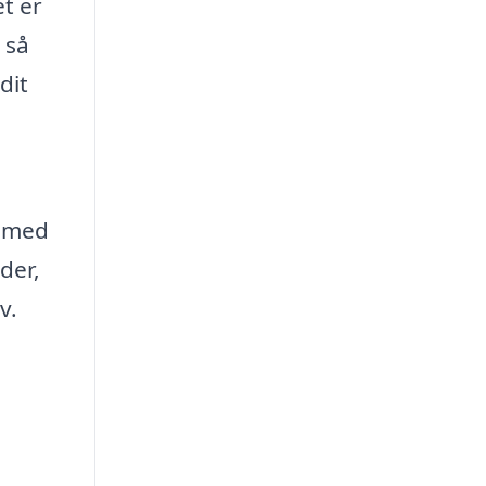
et er
 så
dit
g med
der,
v.