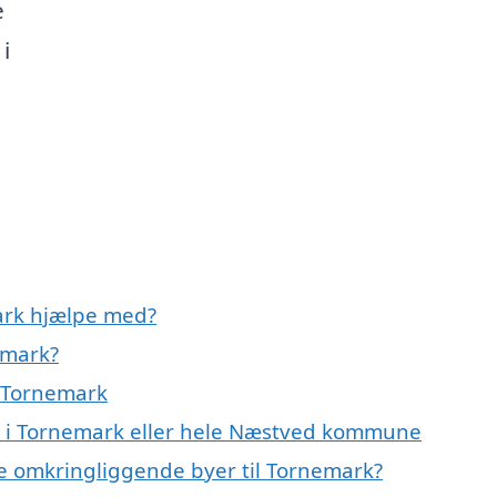
e
i
ark hjælpe med?
emark?
i Tornemark
r i Tornemark eller hele Næstved kommune
e omkringliggende byer til Tornemark?