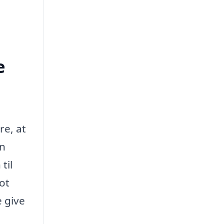
e
re, at
an
til
ot
 give