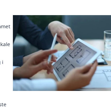
mmet
kale
 i
ste