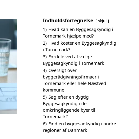
Indholdsfortegnelse
skjul
1)
Hvad kan en Byggesagkyndig i
Tornemark hjælpe med?
2)
Hvad koster en Byggesagkyndig
i Tornemark?
3)
Fordele ved at vælge
Byggesagkyndig i Tornemark
4)
Oversigt over
byggerådgivningsfirmaer i
Tornemark eller hele Næstved
kommune
5)
Søg efter en dygtig
Byggesagkyndig i de
omkringliggende byer til
Tornemark?
6)
Find en byggesagkyndig i andre
regioner af Danmark