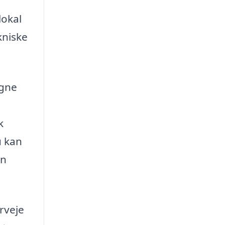
lokal
kniske
igne
k
u kan
en
rveje