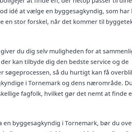
boligejer at finde en, der netop passer til dine
 god idé at vælge en byggesagkyndig, som har 
e en stor forskel, når det kommer til byggete
giver du dig selv muligheden for at sammenl
 der kan tilbyde dig den bedste service og de
er søgeprocessen, så du hurtigt kan få overbli
gkyndige i Tornemark og dens nærområde. D
skellige fagfolk, hvilket gør det nemt at finde 
fra en byggesagkyndig i Tornemark, bør du ove