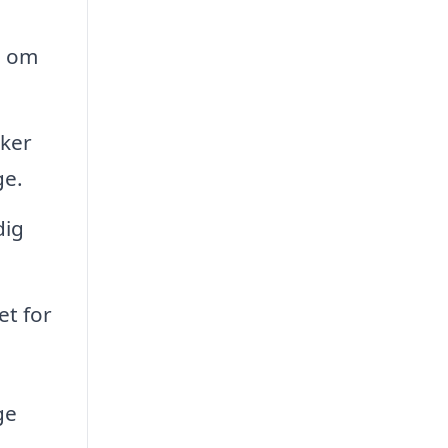
e om
ker
ge.
dig
t for
ge