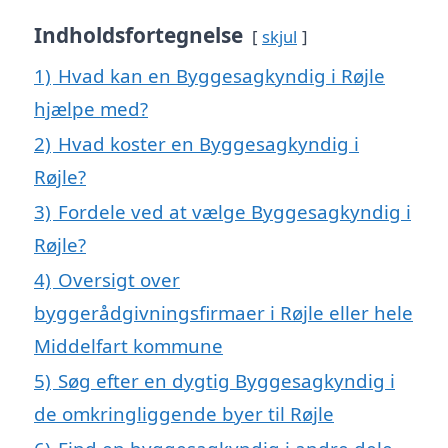
Indholdsfortegnelse
skjul
1)
Hvad kan en Byggesagkyndig i Røjle
hjælpe med?
2)
Hvad koster en Byggesagkyndig i
Røjle?
3)
Fordele ved at vælge Byggesagkyndig i
Røjle?
4)
Oversigt over
byggerådgivningsfirmaer i Røjle eller hele
Middelfart kommune
5)
Søg efter en dygtig Byggesagkyndig i
de omkringliggende byer til Røjle