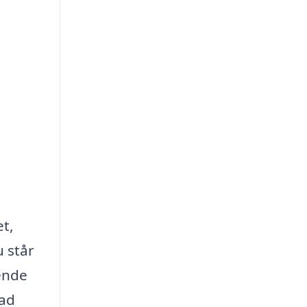
et,
 står
rende
vad