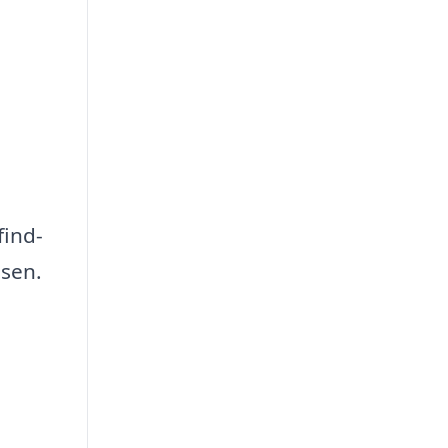
find-
ssen.