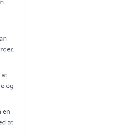
an
kan
rder,
 at
re og
n en
ed at