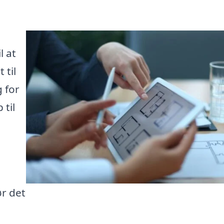
l at
 til
 for
 til
r det