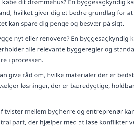
u købe dit drømmehus? En byggesagkyndig k
nd, hvilket giver dig et bedre grundlag for at
lket kan spare dig penge og besvær på sigt.
gge nyt eller renovere? En byggesagkyndig 
verholder alle relevante byggeregler og standa
re i processen.
 give råd om, hvilke materialer der er bedst
du vælger løsninger, der er bæredygtige, holdba
 af tvister mellem bygherre og entreprenør ka
l part, der hjælper med at løse konflikter v