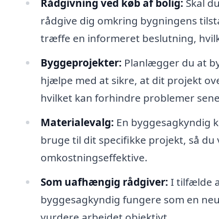
Rådgivning ved køb af bolig:
Skal d
rådgive dig omkring bygningens tilsta
træffe en informeret beslutning, hvi
Byggeprojekter:
Planlægger du at by
hjælpe med at sikre, at dit projekt o
hvilket kan forhindre problemer sene
Materialevalg:
En byggesagkyndig kan
bruge til dit specifikke projekt, så 
omkostningseffektive.
Som uafhængig rådgiver:
I tilfælde
byggesagkyndig fungere som en neutra
vurdere arbejdet objektivt.