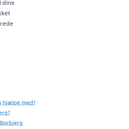
l dine
kket
erede
g hjælpe med?
erg?
 Borbjerg