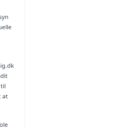
syn
uelle
ig.dk
dit
til
 at
ole