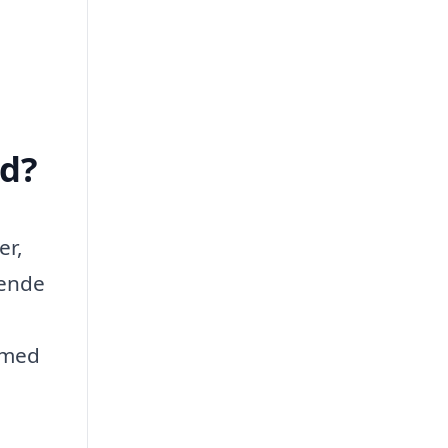
d?
er,
vende
 med