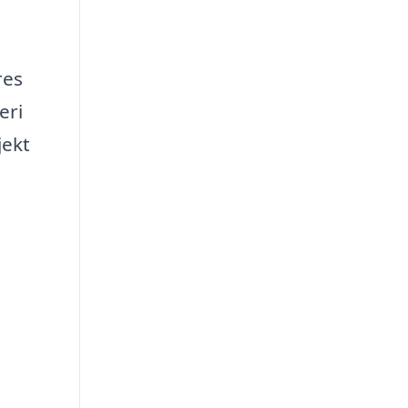
res
eri
jekt