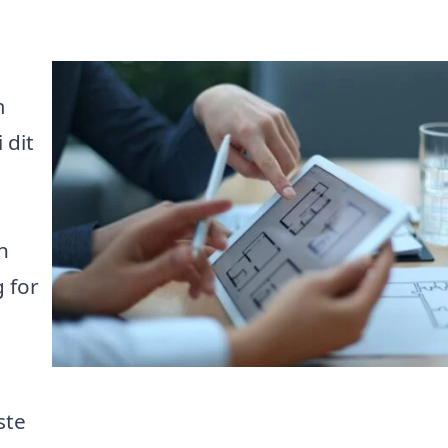
m
 dit
n
 for
ste