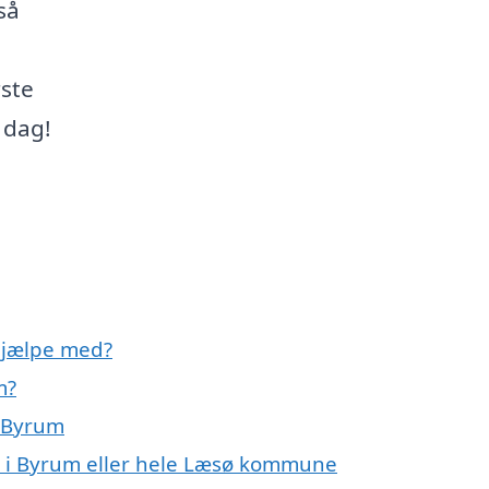
så
rste
 dag!
hjælpe med?
m?
i Byrum
 i Byrum eller hele Læsø kommune