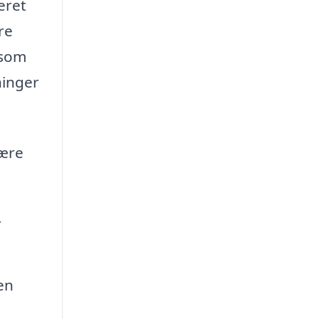
eret
re
 som
ninger
være
r
en