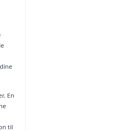
e
le
 dine
er. En
ine
n til